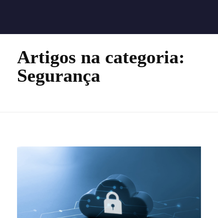
Quality Technology
Quality Technology
Home
Segurança
Artigos na categoria:
Segurança